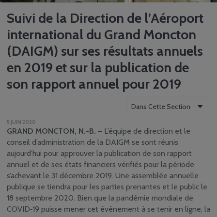
Suivi de la Direction de l’Aéroport
international du Grand Moncton
(DAIGM) sur ses résultats annuels
en 2019 et sur la publication de
son rapport annuel pour 2019
Dans Cette Section
5 JUIN 2020
À propos de nous
GRAND MONCTON, N.-B. –
L’équipe de direction et le
Rapports
conseil d’administration de la DAIGM se sont réunis
aujourd’hui pour approuver la publication de son rapport
Carrières
annuel et de ses états financiers vérifiés pour la période
Engagement
s’achevant le 31 décembre 2019. Une assemblée annuelle
communautaire
publique se tiendra pour les parties prenantes et le public le
Centre des médias
18 septembre 2020. Bien que la pandémie mondiale de
Nouvelles
COVID‑19 puisse mener cet évènement à se tenir en ligne, la
Infolettre YQM