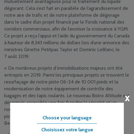
mutuellement avantageuse pour le traitement du liquide
dégivrant. Cela s’est fait en parallèle de l’agrandissement de
notre aire de trafic et de notre plateforme de dégivrage
dans le cadre d’un projet financé par le Fonds national des
corridors commerciaux, afin de favoriser la croissance à YQM.
Ce projet a reçu l’appui et l’aide du gouvernement du Canada
à hauteur de 8,343 millions de dollars lors d’une annonce des
ministres Ginette Petitpas Taylor et Dominic LeBlanc, le
7 août 2019.
« De nombreux projets d’immobilisations majeurs ont été
entrepris en 2019. Parmi les principaux projets se trouvent le
resurfaçage de notre piste 06-24 de 10 001 pieds et la
modernisation de notre équipement de contrôle des
x
bagages et des tapis roulants. Le nouveau Bistro Altitude est
désormais accessible une fois franchie la sécurité et un
nouvel ascenseur donnant sur le deuxième étage (côté
piste) est également opérationnel, s’est exprimé
Choose your language
Bernard LeBlanc, président‑directeur général. »
Choisissez votre langue