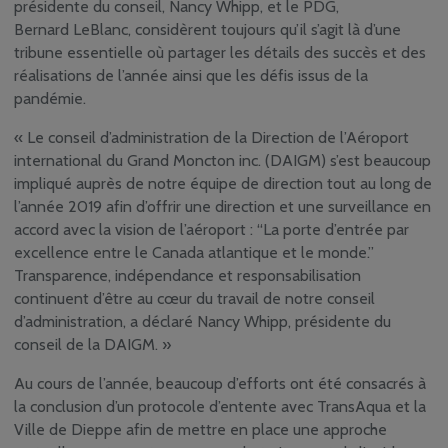
présidente du conseil, Nancy Whipp, et le PDG,
Programme de
Bernard LeBlanc, considèrent toujours qu’il s’agit là d’une
bénévolat à
tribune essentielle où partager les détails des succès et des
l’aéroport
réalisations de l’année ainsi que les défis issus de la
Sécurité, sûreté et
pandémie.
durabilité
« Le conseil d’administration de la Direction de l’Aéroport
Comité consultatif
communautaire et de
international du Grand Moncton inc. (DAIGM) s’est beaucoup
gestion du bruit
impliqué auprès de notre équipe de direction tout au long de
l’année 2019 afin d’offrir une direction et une surveillance en
accord avec la vision de l’aéroport : “La porte d’entrée par
excellence entre le Canada atlantique et le monde.”
Transparence, indépendance et responsabilisation
continuent d’être au cœur du travail de notre conseil
d’administration, a déclaré Nancy Whipp, présidente du
conseil de la DAIGM. »
Au cours de l’année, beaucoup d’efforts ont été consacrés à
la conclusion d’un protocole d’entente avec TransAqua et la
Ville de Dieppe afin de mettre en place une approche