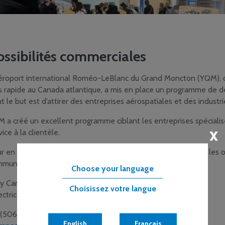
ossibilités commerciales
éroport international Roméo-LeBlanc du Grand Moncton (YQM), qui
s rapide au Canada atlantique, a mis en place un programme de
t le but est d’attirer des entreprises aérospatiales et des industries
 a créé un excellent programme ciblant les entreprises spécialisé
x
vice à la clientèle.
r en savoir plus sur les possibilités de location de terrains et les o
muniquer avec nous à :
Choose your language
sy Campos
Choisissez votre langue
ectrice du développement commercial
 (506)
269-5053
English
Français