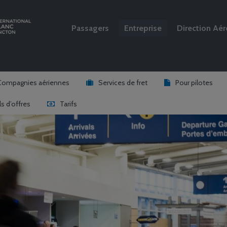
Passagers
Entreprise
Direction Aér
Rechercher
Compagnies aériennes
Services de fret
Pour pilotes
s d’offres
Tarifs