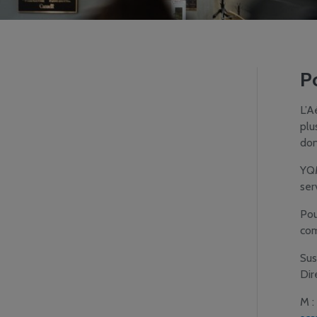
P
L’A
plu
don
YQM
ser
Pou
com
Su
Dir
M :