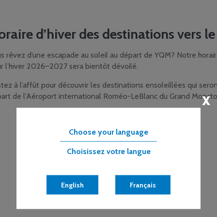
raire d’hiver des destinations vers le
s rêvez d’une escapade au soleil au départ de YQM? Notre horaire
r l’hiver 2026–2027 sera bientôt dévoilé.
tez à l’affût pour découvrir les destinations ensoleillées qui seron
x
art de l’Aéroport international Roméo-LeBlanc du Grand Moncto
Choose your language
Choisissez votre langue
English
Français