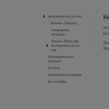
Ho
Information sur les vols
Arrivées / Départs
Vou
Compagnies
pou
aériennes
Horaire d’hiver des
Res
destinations vers le
dép
sud
Stationnement et
transport
Services
Information touristique
Accessibilité