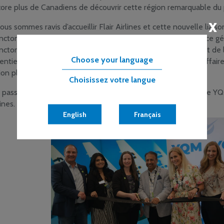
ore plus de Canadiens de découvrir cette région remarquable du 
x
ous sommes ravis d’accueillir Flair Airlines et cette nouvelle liais
cton-Dieppe », a déclaré Jillian Somers, Présidente-directrice g
cton-Dieppe. « L’amélioration des liaisons et l’élargissement de 
Choose your language
entiels pour stimuler le tourisme de loisirs et les voyages d’affai
ion plus accessible que jamais. »
Choisissez votre langue
 passagers peuvent désormais réserver des vols directs entre YQ
ines.
English
Français