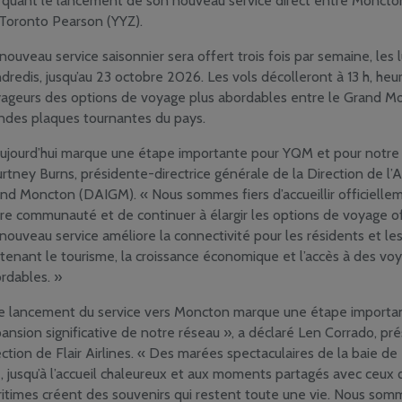
quant le lancement de son nouveau service direct entre Moncton 
Toronto Pearson (YYZ).
nouveau service saisonnier sera offert trois fois par semaine, les 
dredis, jusqu’au 23 octobre 2026. Les vols décolleront à 13 h, heur
ageurs des options de voyage plus abordables entre le Grand Mo
ndes plaques tournantes du pays.
ujourd’hui marque une étape importante pour YQM et pour notre r
rtney Burns, présidente-directrice générale de la Direction de l’
nd Moncton (DAIGM). « Nous sommes fiers d’accueillir officielleme
re communauté et de continuer à élargir les options de voyage o
nouveau service améliore la connectivité pour les résidents et les 
tenant le tourisme, la croissance économique et l’accès à des voy
rdables. »
e lancement du service vers Moncton marque une étape important
ansion significative de notre réseau », a déclaré Len Corrado, pré
ection de Flair Airlines. « Des marées spectaculaires de la baie de
, jusqu’à l’accueil chaleureux et aux moments partagés avec ceux q
itimes créent des souvenirs qui restent toute une vie. Nous som