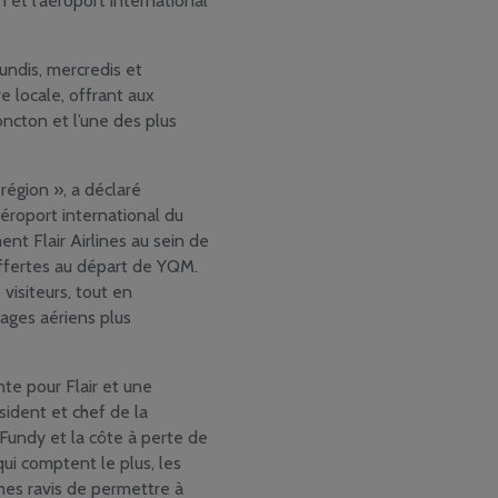
et l’aéroport international
lundis, mercredis et
e locale, offrant aux
ncton et l’une des plus
égion », a déclaré
Aéroport international du
nt Flair Airlines au sein de
ffertes au départ de YQM.
visiteurs, tout en
ages aériens plus
e pour Flair et une
sident et chef de la
 Fundy et la côte à perte de
ui comptent le plus, les
mes ravis de permettre à