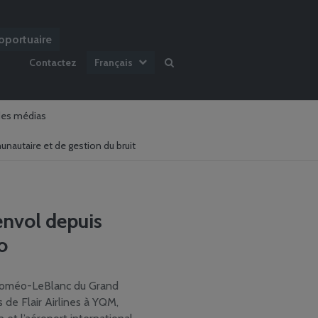
oportuaire
Contactez
Français
des médias
nautaire et de gestion du bruit
 envol depuis
o
 Roméo-LeBlanc du Grand
 de Flair Airlines à YQM,