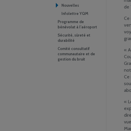
mar
Nouvelles
de 
Infolettre YQM
Ce 
Programme de
ven
bénévolat à l’aéroport
voy
Sécurité, sûreté et
gra
durabilité
Comité consultatif
« A
communautaire et de
Cou
gestion du bruit
Gra
not
Ce 
sou
abo
« L
exp
dir
vue
Mar