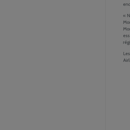
enc
« N
Mon
Mon
ess
rég
Les
Airl